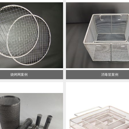
烧烤网案例
消毒筐案例