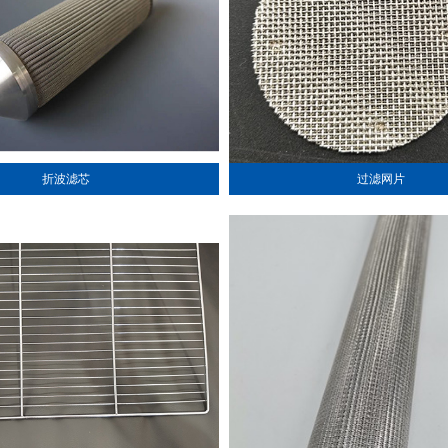
折波滤芯
过滤网片