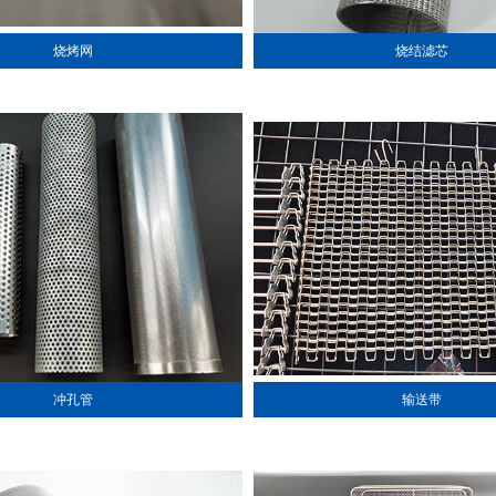
烧烤网
烧结滤芯
冲孔管
输送带